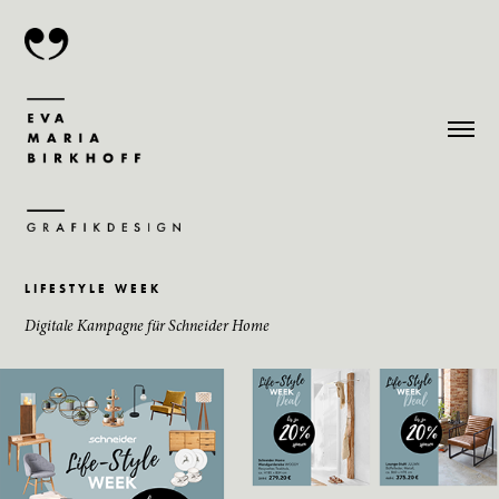
L I F E S T Y L E   W E E K
Digitale Kampagne für Schneider Home